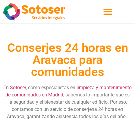
Quienes Somos
Conserjes 24 horas en
Aravaca para
comunidades
En
Sotoser
,
como
especialistas en
l
impieza y
m
antenimiento
de
c
omunidades en Madrid
, sabemos lo importante que es
la seguridad y el bienestar de
cualquier edificio
.
Por eso,
contamos con un
servicio de
conserjería 24 horas en
Aravaca
, garantizando asistencia
todos los días del año
.