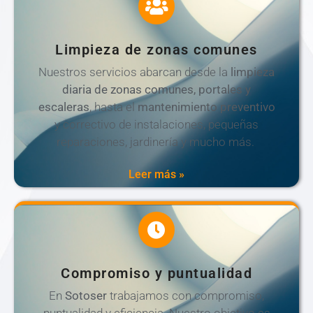
Limpieza de zonas comunes
Nuestros servicios abarcan desde la
limpieza
diaria de zonas comunes, portales y
escaleras
, hasta el
mantenimiento preventivo
y correctivo de instalaciones, pequeñas
reparaciones, jardinería y mucho más.
Leer más »
Compromiso y puntualidad
En
Sotoser
trabajamos con compromiso,
puntualidad y eficiencia. Nuestro objetivo es