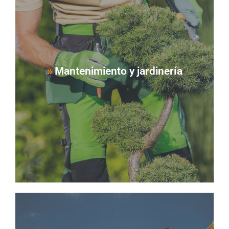
Nuestro servicio de jardinería asegura que los
espacios exteriores de tu comunidad estén
cuidados durante todo el año. Nos encargamos
de tareas como el barrido de hojas, la retirada
de malas hierbas, el podado de arbustos y el
»
Mantenimiento y jardinería
plantado de árboles según la temporada,
manteniendo tus jardines siempre impecables.
Ver Servicio